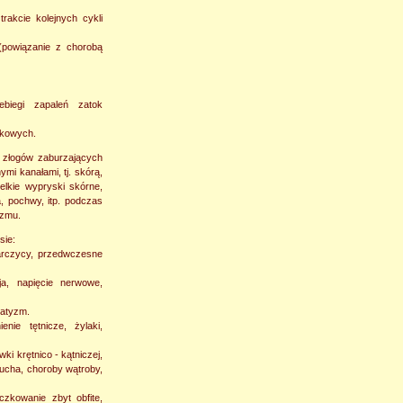
 trakcie kolejnych cykli
 (powiązanie z chorobą
ebiegi zapaleń zatok
lękowych.
e złogów zaburzających
mi kanałami, tj. skórą,
lkie wypryski skórne,
, pochwy, itp. podczas
izmu.
sie:
arczycy, przedwczesne
ja, napięcie nerwowe,
matyzm.
enie tętnicze, żylaki,
ki krętnico - kątniczej,
rzucha, choroby wątroby,
czkowanie zbyt obfite,