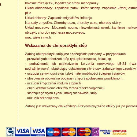
bolesne miesiączki, łagodzenie stanu menopauzy.
Układ oddechowy: zapalenie zatok, katar sienny, zapalenie krtani, ast
płuc.
Układ chłonny: Zapalenie migdałków, infekcje.
Narządy zmysłów: Choroby oczu, choroby uszu, choroby skóry.
Układ moczowy: Moczenie nocne, niewydolność nerek, kamienie nerkow
obrzęki, choroby pęcherza moczowego.
oraz wiele innych.
Wskazania do chiropraktyki stóp
Zabieg chiropraktyki stóp jest szczególnie polecany w przypadkach:
- przewlekłych schorzeń stóp typu płaskostopie, halux, itp.
- podrażnienia lub uszkodzenie korzenia nerwowego L5-S1 (rwa
podrażnieniowa), skutkujący osłabieniem siły stopy, zaburzeniem czucia w s
- uczucia sztywności stóp i zbyt małej mobilności ścięgien i stawów,
- stosowania obuwia na obcasie i chęci zapobiegania powikłaniom,
- uczucia zmęczenia i bólu w stopach,
- chęci wzmocnienia efektów terapii refleksologicznej,
- siedzącego trybu życia i małej ruchliwości stóp,
- uczucia przeciążenia.
Zabieg jest wskazany dla każdego. Przynosi wyraźne efekty już po pierws