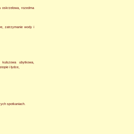
ma oskrzelowa, rozedma
e, zatrzymanie wody i
 kulszowa ubytkowa,
topie i łydce,
zych spotkaniach.