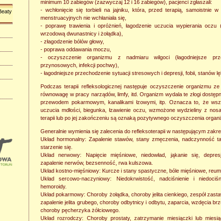
minimum 10 zabiegów (zazwyczaj 12 i 16 zabiegów), pacjenci zgłaszali:
- wchłonięcie się torbieli na jajniku, która, przed terapią, samoistnie w
Beaty
menstruacyjnych nie wchłaniała się,
- poprawę trawienia i opróżnień, łagodzenie uczucia wypierania oczu
wrzodową dwunastnicy i żołądka),
- złagodzenie bólów głowy,
- poprawa oddawania moczu,
- oczyszczenie organizmu z nadmiaru wilgoci (łagodniejsze prz
przynosowych, infekcji pochwy),
- łagodniejsze przechodzenie sytuacji stresowych i depresji, fobii, stanów 
Podczas terapii refleksologicznej następuje oczyszczenie organizmu z
równowagę w pracy narządów, limfy, itd. Organizm wydala te złogi dostępny
przewodem pokarmowym, kanalikami łzowymi, itp. Oznacza to, że wsze
uczucia mdłości, biegunka, łzawienie oczu, wzmożone wydzieliny z nosa
terapii lub po jej zakończeniu są oznaką pozytywnego oczyszczenia organ
Generalnie wymienia się zalecenia do refleksoterapii w następującym zakre
Układ hormonalny: Zapalenie stawów, stany zmęczenia, nadczynność t
starzenie się.
Układ nerwowy: Napięcie mięśniowe, niedowład, jąkanie się, depres
zapalenie nerwów, bezsenność, rwa kulszowa.
Układ kostno-mięśniowy: Kurcze i stany spastyczne, bóle mięśniowe, reu
Układ sercowo-naczyniowy: Niedokrwistość, nadciśnienie i niedociśni
hemoroidy.
Układ pokarmowy: Choroby żołądka, choroby jelita cienkiego, zespół zastaw
zapalenie jelita grubego, choroby odbytnicy i odbytu, zaparcia, wzdęcia b
choroby pęcherzyka żółciowego.
Układ rozrodczy: Choroby prostaty, zatrzymanie miesiączki lub miesią